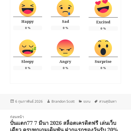
Happy
Sad
Excited
0
%
0
%
0
%
Sleepy
Angry
Surprise
0
%
0
%
0
%
เขียน
ผู้
หมวด
ป้าย
6 กุมภาพันธ์ 2026
Brandon Scott
ssru
สวนสุนันทา
เมื่อ
เขียน
หมู่
กำกับ
แนะแนว
ก่อนหน้า
เรื่อง
ปั่นแตก77 7 มีนา 2026 สล็อตเครดิตฟรี เล่นเว็บ
เรื่อง
เดียว ครบทุกเกมเดิมพัน ฝากแรกของวันรับ 20%
ก่อน