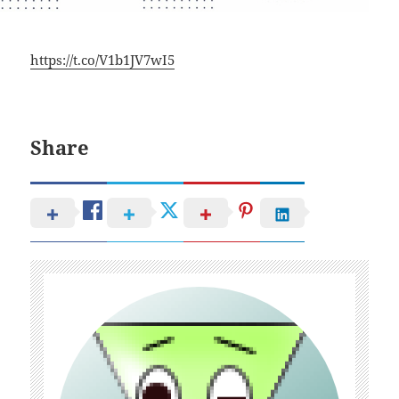
https://t.co/V1b1JV7wI5
Share