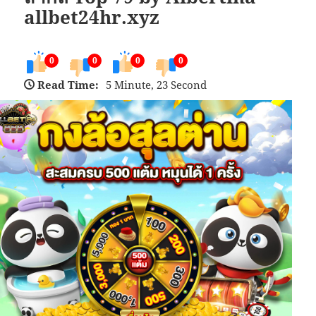
allbet24hr.xyz
0
0
0
0
Read Time:
5 Minute, 23 Second