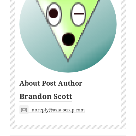
About Post Author
Brandon Scott
noreply@asia-scrap.com