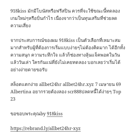
918kiss มักมีโบนัสหรือฟรีสปิน ควรที่จะใช้ขณะนี้ทดลอง
เกมใหม่ๆหรือปั่นกำไร เนื่องจากว่าเป็นทุนเสริมที่ช่วยลด
ความเสี่ยง
จากประสบการณ์ของผม 918kiss เป็นตัวเลือกที่เหมาะสม
มากสำหรับผู้ที่ต้องการเริ่มแบบง่ายๆไม่ต้องคิดมาก ได้อีกทั้ง
ความสนุก ความระทึกใจ แล้วก็ช่องทางลุ้นแจ็คพอตในวัน
แล้ววันเล่า ใครกันแน่ที่ยังไม่เคยทดลอง บอกเลยว่าเริ่มได้
อย่างง่ายดายขอรับ
สล็อตแตกง่าย allbet24hr allbet24hr.xyz 7 เมษายน 69
Albertina อยากรวยต้องลอง scr888ปลดหนี้ได้ง่ายๆ Top
23
ขอขอบพระคุณby
918kiss
https://rebrand.ly/allbet24hr-xyz