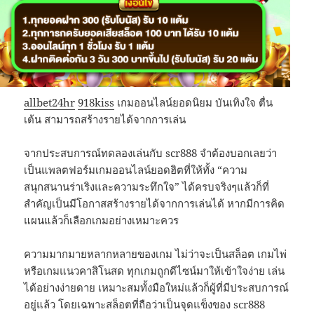
allbet24hr
918kiss
เกมออนไลน์ยอดนิยม บันเทิงใจ ตื่น
เต้น สามารถสร้างรายได้จากการเล่น
จากประสบการณ์ทดลองเล่นกับ scr888 จำต้องบอกเลยว่า
เป็นแพลตฟอร์มเกมออนไลน์ยอดฮิตที่ให้ทั้ง “ความ
สนุกสนานร่าเริงและความระทึกใจ” ได้ครบจริงๆแล้วก็ที่
สำคัญเป็นมีโอกาสสร้างรายได้จากการเล่นได้ หากมีการคิด
แผนแล้วก็เลือกเกมอย่างเหมาะควร
ความมากมายหลากหลายของเกม ไม่ว่าจะเป็นสล็อต เกมไพ่
หรือเกมแนวคาสิโนสด ทุกเกมถูกดีไซน์มาให้เข้าใจง่าย เล่น
ได้อย่างง่ายดาย เหมาะสมทั้งมือใหม่แล้วก็ผู้ที่มีประสบการณ์
อยู่แล้ว โดยเฉพาะสล็อตที่ถือว่าเป็นจุดแข็งของ scr888