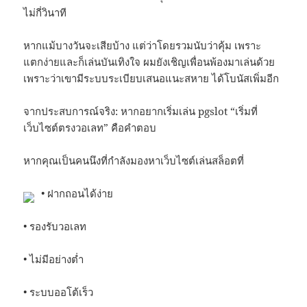
ไม่กี่วินาที
หากแม้บางวันจะเสียบ้าง แต่ว่าโดยรวมนับว่าคุ้ม เพราะ
แตกง่ายและก็เล่นบันเทิงใจ ผมยังเชิญเพื่อนพ้องมาเล่นด้วย
เพราะว่าเขามีระบบระเบียบเสนอแนะสหาย ได้โบนัสเพิ่มอีก
จากประสบการณ์จริง: หากอยากเริ่มเล่น pgslot “เริ่มที่
เว็บไซต์ตรงวอเลท” คือคำตอบ
หากคุณเป็นคนนึงที่กำลังมองหาเว็บไซต์เล่นสล็อตที่
• ฝากถอนได้ง่าย
• รองรับวอเลท
• ไม่มีอย่างต่ำ
• ระบบออโต้เร็ว