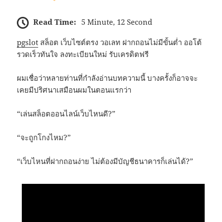
Read Time:
5 Minute, 12 Second
pgslot
สล็อต เว็บไซต์ตรง วอเลท ฝากถอนไม่มีขั้นต่ำ ออโต้
รวดเร็วทันใจ ลงทะเบียนใหม่ รับเครดิตฟรี
ผมเชื่อว่าหลายท่านที่กำลังอ่านบทความนี้ บางครั้งก็อาจจะ
เคยมีปริศนาเสมือนผมในตอนแรกว่า
“เล่นสล็อตออนไลน์เว็บไหนดี?”
“จะถูกโกงไหม?”
“เว็บไหนที่ฝากถอนง่าย ไม่ต้องมีบัญชีธนาคารก็เล่นได้?”