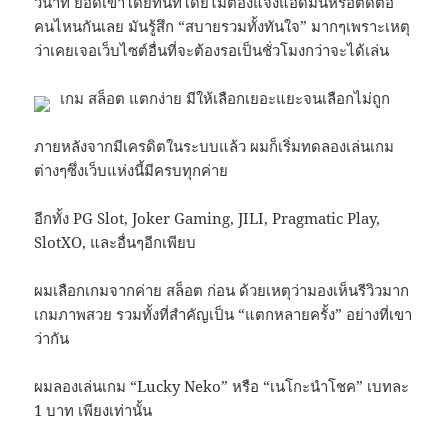
วินาที ยอดเข้าโดยทันทีโดยไม่ต้องแจ้งแอดมินหรือติดต่อ
คนไหนกันเลย มันรู้สึก “สบายรวมทั้งทันใจ” มากๆเพราะเหตุ
ว่าเคยเจอเว็บไซต์อื่นที่จะต้องรอเป็นชั่วโมงกว่าจะได้เล่น
เกม สล็อต แตกง่าย มีให้เลือกเยอะแยะจนเลือกไม่ถูก
ภายหลังจากมีเครดิตในระบบแล้ว ผมก็เริ่มทดลองเล่นเกม
ต่างๆซึ่งเว็บแห่งนี้มีครบทุกค่าย
อีกทั้ง PG Slot, Joker Gaming, JILI, Pragmatic Play,
SlotXO, และอื่นๆอีกเพียบ
ผมเลือกเกมจากค่าย สล็อต ก่อน ด้วยเหตุว่ามองเห็นรีวิวมาก
เกมภาพสวย รวมทั้งที่สำคัญเป็น “แตกหลายครั้ง” อย่างที่เขา
ว่ากัน
ผมลองเล่นเกม “Lucky Neko” หรือ “เนโกะนำโชค” เบทละ
1 บาท เพียงเท่านั้น