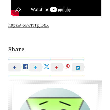
https://t.co/wTTFpJl5XR
Share