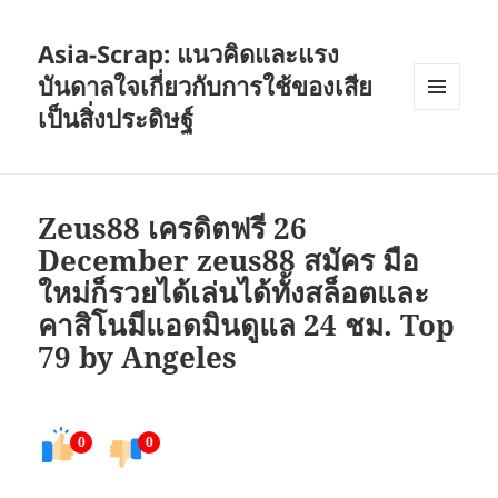
Asia-Scrap: แนวคิดและแรง
บันดาลใจเกี่ยวกับการใช้ของเสีย
เป็นสิ่งประดิษฐ์
เมนู
และวิด
เจ็ต
Zeus88 เครดิตฟรี 26
December zeus88 สมัคร มือ
ใหม่ก็รวยได้เล่นได้ทั้งสล็อตและ
คาสิโนมีแอดมินดูแล 24 ชม. Top
79 by Angeles
0
0