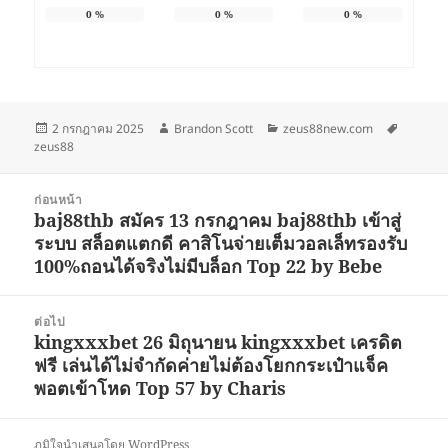
0
%
0
%
0
%
เขียน
ผู้
หมวด
ป้าย
2 กรกฎาคม 2025
Brandon Scott
zeus88new.com
เมื่อ
เขียน
หมู่
กำกับ
zeus88
แนะแนว
ก่อนหน้า
เรื่อง
baj88thb สมัคร 13 กรกฎาคม baj88thb เข้าสู่
เรื่อง
ระบบ สล็อตแตกดี คาสิโนจ่ายเต็มวอลเล็ทรองรับ
ก่อน
100%ถอนได้จริงไม่มีบล็อก Top 22 by Bebe
หน้า:
ต่อไป
kingxxxbet 26 มิถุนายน kingxxxbet เครดิต
เรื่อง
ฟรี เล่นได้ไม่จำกัดค่ายไม่ต้องโยกกระเป๋าแจ็ค
ต่อ
พอตเข้าโหด Top 57 by Charis
ไป:
ภูมิใจนำเสนอโดย WordPress