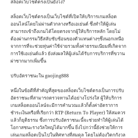
สล็อตเว็บไซต์ตรงเป็นยังไง?
สล็อตเว็บไซต์ตรงเป็นเว็บไซต์ที่เปิดให้บริการเกมสล็อต
ออนไลน์โดยไม่ผ่านตัวกลางหรือเอเย่นต์ ซึ่งทำให้ผู้เล่น
สามารถเข้าถึงเกมได้โดยตรงจากผู้ให้บริการหลัก โดยไม่
ต้องผ่านกรรมวิธีสลับซับซ้อนของตัวแทนต่างๆซึ่งนอกเหนือ
จากการที่จะช่วยทุ่นค่าใช้จ่ายรวมทั้งค่าธรรมเนียมที่เกิดจาก
การใช้เอเย่นต์แล้ว ยังส่งผลให้ผู้เล่นได้รับการบริการที่ขวาน
ผ่าซากมากเพิ่มขึ้น
ปรับอัตราชนะใน gaojing888
หนึ่งในข้อดีที่สำคัญที่สุดของสล็อตเว็บไซต์ตรงเป็นการปรับ
อัตราชนะที่สามารถตรวจทานได้อย่างโปร่งใส ผู้ให้บริการ
เกมสล็อตออนไลน์จะมีการคำนวณแล้วก็ตั้งค่าอัตราการ
ชำระเงินหรือที่เรียกว่า RTP (Return To Player) ให้สมควร
แล้วก็ยุติธรรม ซึ่งการปรับอัตราชนะนี้จะช่วยทำให้ผู้เล่นได้
โอกาสชนะรางวัลใหญ่ได้มากขึ้น ยิ่งไปกว่านี้ยังช่วยให้การ
เล่นเกมสล็อตเป็นไปในทิศทางที่สมดุล โดยไม่ต้องวิตกกังวล