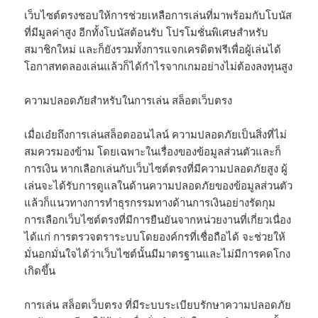
เว็บไซต์ตรงชอบให้การช่วยเหลือการเล่นที่มาพร้อมกับโบนัส
ที่มีมูลค่าสูง อีกทั้งโบนัสต้อนรับ โปรโมชั่นพิเศษสำหรับ
สมาชิกใหม่ และก็ยังรวมทั้งการแจกเครดิตฟรีเพื่อผู้เล่นได้
โอกาสทดลองเล่นแล้วก็ได้กำไรจากเกมอย่างไม่ต้องลงทุนสูง
ความปลอดภัยสำหรับในการเล่น สล็อตเว็บตรง
เมื่อเอ๋ยถึงการเล่นสล็อตออนไลน์ ความปลอดภัยเป็นสิ่งที่ไม่
สมควรมองข้าม โดยเฉพาะในเรื่องของข้อมูลส่วนตัวและก็
การเงิน หากเลือกเล่นกับเว็บไซต์ตรงที่มีความปลอดภัยสูง ผู้
เล่นจะได้รับการดูแลในด้านความปลอดภัยของข้อมูลส่วนตัว
แล้วก็แนวทางการทำธุรกรรมทางด้านการเงินอย่างรัดกุม
การเลือกเว็บไซต์ตรงที่มีการยืนยันจากหน่วยงานที่เกี่ยวเนื่อง
ได้แก่ การตรวจตราระบบโดยองค์กรที่เชื่อถือได้ จะช่วยให้
มั่นอกมั่นใจได้ว่าเว็บไซต์นั้นมีมาตรฐานและไม่มีการคดโกง
เกิดขึ้น
การเล่น สล็อตเว็บตรง ที่มีระบบระเบียบรักษาความปลอดภัย