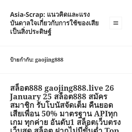
Asia-Scrap: แนวคิดและแรง
บันดาลใจเกี่ยวกับการใช้ของเสีย
เป็นสิ่งประดิษฐ์
เมนู
และวิด
เจ็ต
ป้ายกำกับ:
gaojing888
สล็อต888 gaojing888.live 26
January 25 สล็อต888 สมัคร
สมาชิก รับโบนัสจัดเต็ม คืนยอด
เสียเพื่อน 50% มาตรฐาน APIทุก
เกม ทุกค่าย อันดับ1 สล็อตเว็บตรง
เว็บสด สล็อต ฝากไม่มีขั้นต่ำ Top