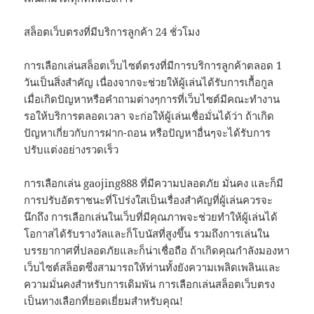
สล็อตเว็บตรงที่มีบริการลูกค้า 24 ชั่วโมง
การเลือกเล่นสล็อตเว็บไซต์ตรงที่มีการบริการลูกค้าตลอด 1
วันเป็นสิ่งสำคัญ เนื่องจากจะช่วยให้ผู้เล่นได้รับการเกื้อกูล
เมื่อเกิดปัญหาหรือคำถามต่างๆการที่เว็บไซต์มีคณะทำงาน
รอให้บริการตลอดเวลา จะก่อให้ผู้เล่นเชื่อมั่นได้ว่า ถ้าเกิด
ปัญหาเกี่ยวกับการฝาก-ถอน หรือปัญหาอื่นๆจะได้รับการ
ปรับแต่งอย่างรวดเร็ว
การเลือกเล่น gaojing888 ที่มีความปลอดภัย มั่นคง และก็มี
การปรับอัตราชนะที่โปร่งใสเป็นเรื่องสำคัญที่ผู้เล่นควรจะ
นึกถึง การเลือกเล่นในเว็บที่มีคุณภาพจะช่วยทำให้ผู้เล่นได้
โอกาสได้รับรางวัลและก็โบนัสที่สูงขึ้น รวมถึงการเล่นใน
บรรยากาศที่ปลอดภัยและก็น่าเชื่อถือ ถ้าเกิดคุณกำลังมองหา
เว็บไซต์สล็อตซึ่งสามารถให้ท่านทั้งยังความเพลิดเพลินและ
ความมั่นคงสำหรับการเดิมพัน การเลือกเล่นสล็อตเว็บตรง
เป็นทางเลือกที่ยอดเยี่ยมสำหรับคุณ!