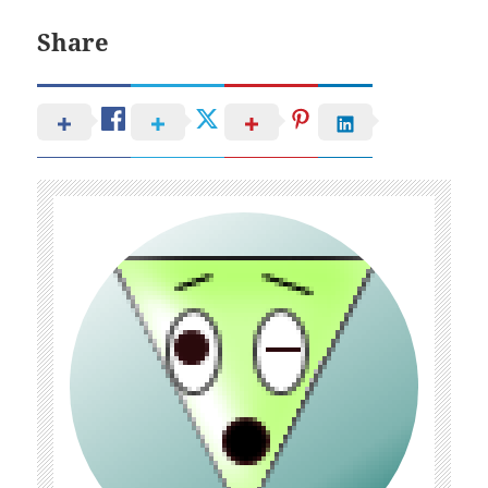
Share